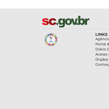
LINKS
Agência
Portal 
Diário O
Acesso 
Órgãos
Conheç