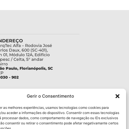
NDEREÇO
rqTec Alfa – Rodovia José
rlos Daux, 600 (SC-401),
 01, Módulo 12A, Edifício
pesc / Celta, 5° andar
irro
ão Paulo, Florianópolis, SC
EP
030 - 902
Gerir o Consentimento
er as melhores experiências, usamos tecnologias como cookies para
/ou aceder a informações do dispositivo. Consentir com essas tecnologias
rá processar dados, como comportamento de navegação ou IDs exclusivos
Não consentir ou retirar o consentimento pode afetar negativamante certos
funções.