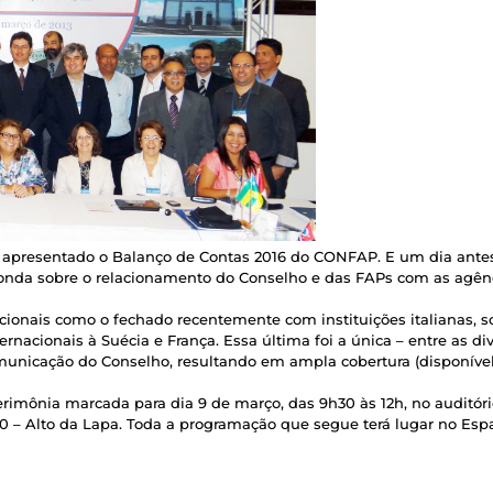
rá apresentado o Balanço de Contas 2016 do CONFAP. E um dia antes
edonda sobre o relacionamento do Conselho e das FAPs com as agê
cionais como o fechado recentemente com instituições italianas, 
nacionais à Suécia e França. Essa última foi a única – entre as di
nicação do Conselho, resultando em ampla cobertura (disponíve
erimônia marcada para dia 9 de março, das 9h30 às 12h, no audit
00 – Alto da Lapa. Toda a programação que segue terá lugar no Espaç