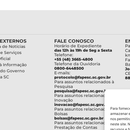
 EXTERNOS
FALE CONOSCO
E
Horário de Expediente
Pa
 de Notícias
das 12h às 19h de Seg a Sexta
Ca
de Serviços
Telefone:
km
ficial
+55 (48) 3665-4800
Fa
Telefone da Ouvidoria
Ba
à Informação
0800-6448500
Jo
 do Governo
E-mails:
C
a SC
protocolo@fapesc.sc.gov.br
88
Para assuntos relacionados à
Pesquisa
pesquisa@fapesc.sc.gov.br
Para assuntos relacionados à
Inovação
inovacao@fapesc.sc.gov.br
Para fornec
Para assuntos relacionados à
Bolsas
armazenar e
bolsas@fapesc.sc.gov.br
nos permiti
Para assuntos relacionados à
neste site. 
Prestação de Contas
recursos e 