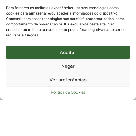
protocolo@fapesc.sc.gov.br
Para assuntos relacionados à Pesquisa
Para fornecer as melhores experiências, usamos tecnologias como
pesquisa@fapesc.sc.gov.br
cookies para armazenar e/ou aceder a informações do dispositivo.
Para assuntos relacionados à Inovação
Consentir com essas tecnologias nos permitirá processar dados, como
inovacao@fapesc.sc.gov.br
comportamento de navegação ou IDs exclusivos neste site. Não
Para assuntos relacionados à Bolsas
consentir ou retirar o consentimento pode afetar negativamante certos
bolsas@fapesc.sc.gov.br
recursos e funções.
Para assuntos relacionados à Prestação de Contas
prestacaodecontas@fapesc.sc.gov.br
Para assuntos relacionados à Plataforma
plataforma@fapesc.sc.gov.br
Aceitar
Encarregado de dados
Jair Artur da Silva dpo@fapesc.sc.gov.br 3665-4831
Negar
ENDEREÇO
ParqTec Alfa – Rodovia José Carlos Daux, 600 (SC-401),
Ver preferências
km 01, Módulo 12A, Edifício Fapesc / Celta, 5° andar
Bairro
João Paulo, Florianópolis, SC
Política de Cookies
CEP
88030 - 902
Política de privacidade
Copyright © 2023 Todos os Direitos Reservados SC - Governo de Santa
Catarina |
Desenvolvedor - FAPESC