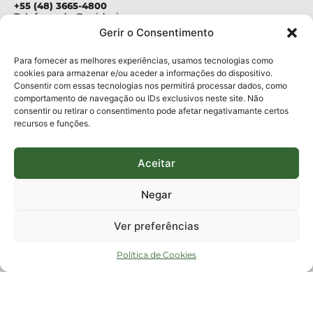
+55 (48) 3665-4800
Telefone da Ouvidoria
0800-6448500
Gerir o Consentimento
E-mails:
protocolo@fapesc.sc.gov.br
Para assuntos relacionados à Pesquisa
Para fornecer as melhores experiências, usamos tecnologias como
pesquisa@fapesc.sc.gov.br
cookies para armazenar e/ou aceder a informações do dispositivo.
Para assuntos relacionados à Inovação
Consentir com essas tecnologias nos permitirá processar dados, como
inovacao@fapesc.sc.gov.br
comportamento de navegação ou IDs exclusivos neste site. Não
Para assuntos relacionados à Bolsas
consentir ou retirar o consentimento pode afetar negativamante certos
bolsas@fapesc.sc.gov.br
recursos e funções.
Para assuntos relacionados à Prestação de Contas
prestacaodecontas@fapesc.sc.gov.br
Para assuntos relacionados à Plataforma
plataforma@fapesc.sc.gov.br
Aceitar
Encarregado de dados
Jair Artur da Silva dpo@fapesc.sc.gov.br 3665-4831
Negar
ENDEREÇO
ParqTec Alfa – Rodovia José Carlos Daux, 600 (SC-401),
Ver preferências
km 01, Módulo 12A, Edifício Fapesc / Celta, 5° andar
Bairro
João Paulo, Florianópolis, SC
Política de Cookies
CEP
88030 - 902
Política de privacidade