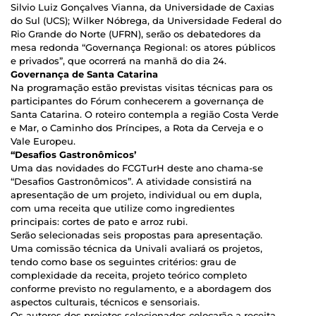
Silvio Luiz Gonçalves Vianna, da Universidade de Caxias
do Sul (UCS); Wilker Nóbrega, da Universidade Federal do
Rio Grande do Norte (UFRN), serão os debatedores da
mesa redonda “Governança Regional: os atores públicos
e privados”, que ocorrerá na manhã do dia 24.
Governança de Santa Catarina
Na programação estão previstas visitas técnicas para os
participantes do Fórum conhecerem a governança de
Santa Catarina. O roteiro contempla a região Costa Verde
e Mar, o Caminho dos Príncipes, a Rota da Cerveja e o
Vale Europeu.
“Desafios Gastronômicos’
Uma das novidades do FCGTurH deste ano chama-se
“Desafios Gastronômicos”. A atividade consistirá na
apresentação de um projeto, individual ou em dupla,
com uma receita que utilize como ingredientes
principais: cortes de pato e arroz rubi.
Serão selecionadas seis propostas para apresentação.
Uma comissão técnica da Univali avaliará os projetos,
tendo como base os seguintes critérios: grau de
complexidade da receita, projeto teórico completo
conforme previsto no regulamento, e a abordagem dos
aspectos culturais, técnicos e sensoriais.
Os autores dos projetos selecionados colocarão a receita