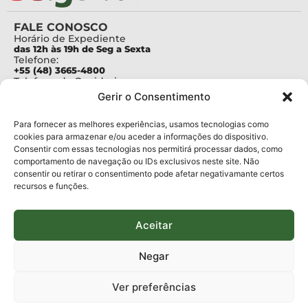
FALE CONOSCO
Horário de Expediente
das 12h às 19h de Seg a Sexta
Telefone:
+55 (48) 3665-4800
Telefone da Ouvidoria
0800-6448500
Gerir o Consentimento
E-mails:
protocolo@fapesc.sc.gov.br
Para assuntos relacionados à Pesquisa
Para fornecer as melhores experiências, usamos tecnologias como
pesquisa@fapesc.sc.gov.br
cookies para armazenar e/ou aceder a informações do dispositivo.
Para assuntos relacionados à Inovação
Consentir com essas tecnologias nos permitirá processar dados, como
inovacao@fapesc.sc.gov.br
comportamento de navegação ou IDs exclusivos neste site. Não
Para assuntos relacionados à Bolsas
consentir ou retirar o consentimento pode afetar negativamante certos
bolsas@fapesc.sc.gov.br
recursos e funções.
Para assuntos relacionados à Prestação de Contas
prestacaodecontas@fapesc.sc.gov.br
Para assuntos relacionados à Plataforma
plataforma@fapesc.sc.gov.br
Aceitar
Encarregado de dados
Jair Artur da Silva dpo@fapesc.sc.gov.br 3665-4831
Negar
ENDEREÇO
ParqTec Alfa – Rodovia José Carlos Daux, 600 (SC-401),
Ver preferências
km 01, Módulo 12A, Edifício Fapesc / Celta, 5° andar
Bairro