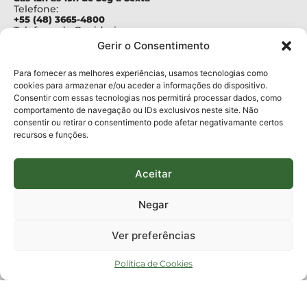
Telefone:
+55 (48) 3665-4800
Telefone da Ouvidoria
0800-6448500
Gerir o Consentimento
E-mails:
protocolo@fapesc.sc.gov.br
Para assuntos relacionados à Pesquisa
Para fornecer as melhores experiências, usamos tecnologias como
pesquisa@fapesc.sc.gov.br
cookies para armazenar e/ou aceder a informações do dispositivo.
Para assuntos relacionados à Inovação
Consentir com essas tecnologias nos permitirá processar dados, como
inovacao@fapesc.sc.gov.br
comportamento de navegação ou IDs exclusivos neste site. Não
Para assuntos relacionados à Bolsas
consentir ou retirar o consentimento pode afetar negativamante certos
bolsas@fapesc.sc.gov.br
recursos e funções.
Para assuntos relacionados à Prestação de Contas
prestacaodecontas@fapesc.sc.gov.br
Para assuntos relacionados à Plataforma
plataforma@fapesc.sc.gov.br
Aceitar
Encarregado de dados
Jair Artur da Silva dpo@fapesc.sc.gov.br 3665-4831
Negar
ENDEREÇO
ParqTec Alfa – Rodovia José Carlos Daux, 600 (SC-401),
Ver preferências
km 01, Módulo 12A, Edifício Fapesc / Celta, 5° andar
Bairro
João Paulo, Florianópolis, SC
Política de Cookies
CEP
88030 - 902
Política de privacidade