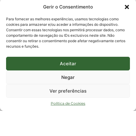
0800-6448500
Gerir o Consentimento
E-mails:
protocolo@fapesc.sc.gov.br
Para assuntos relacionados à Pesquisa
Para fornecer as melhores experiências, usamos tecnologias como
pesquisa@fapesc.sc.gov.br
cookies para armazenar e/ou aceder a informações do dispositivo.
Para assuntos relacionados à Inovação
Consentir com essas tecnologias nos permitirá processar dados, como
inovacao@fapesc.sc.gov.br
comportamento de navegação ou IDs exclusivos neste site. Não
Para assuntos relacionados à Bolsas
consentir ou retirar o consentimento pode afetar negativamante certos
bolsas@fapesc.sc.gov.br
recursos e funções.
Para assuntos relacionados à Prestação de Contas
prestacaodecontas@fapesc.sc.gov.br
Para assuntos relacionados à Plataforma
plataforma@fapesc.sc.gov.br
Aceitar
Encarregado de dados
Jair Artur da Silva dpo@fapesc.sc.gov.br 3665-4831
Negar
ENDEREÇO
ParqTec Alfa – Rodovia José Carlos Daux, 600 (SC-401),
Ver preferências
km 01, Módulo 12A, Edifício Fapesc / Celta, 5° andar
Bairro
João Paulo, Florianópolis, SC
Política de Cookies
CEP
88030 - 902
Política de privacidade