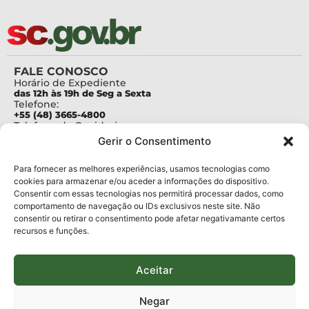
FALE CONOSCO
Horário de Expediente
das 12h às 19h de Seg a Sexta
Telefone:
+55 (48) 3665-4800
Telefone da Ouvidoria
0800-6448500
Gerir o Consentimento
E-mails:
protocolo@fapesc.sc.gov.br
Para assuntos relacionados à Pesquisa
Para fornecer as melhores experiências, usamos tecnologias como
pesquisa@fapesc.sc.gov.br
cookies para armazenar e/ou aceder a informações do dispositivo.
Para assuntos relacionados à Inovação
Consentir com essas tecnologias nos permitirá processar dados, como
inovacao@fapesc.sc.gov.br
comportamento de navegação ou IDs exclusivos neste site. Não
Para assuntos relacionados à Bolsas
consentir ou retirar o consentimento pode afetar negativamante certos
bolsas@fapesc.sc.gov.br
recursos e funções.
Para assuntos relacionados à Prestação de Contas
prestacaodecontas@fapesc.sc.gov.br
Para assuntos relacionados à Plataforma
plataforma@fapesc.sc.gov.br
Aceitar
Encarregado de dados
Jair Artur da Silva dpo@fapesc.sc.gov.br 3665-4831
Negar