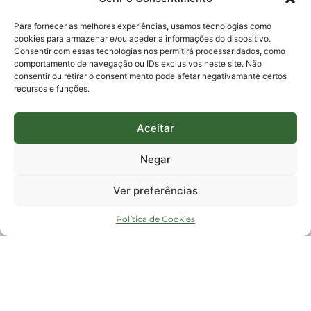
E-mails:
protocolo@fapesc.sc.gov.br
Para assuntos relacionados à Pesquisa
Para fornecer as melhores experiências, usamos tecnologias como
pesquisa@fapesc.sc.gov.br
cookies para armazenar e/ou aceder a informações do dispositivo.
Para assuntos relacionados à Inovação
Consentir com essas tecnologias nos permitirá processar dados, como
inovacao@fapesc.sc.gov.br
comportamento de navegação ou IDs exclusivos neste site. Não
Para assuntos relacionados à Bolsas
consentir ou retirar o consentimento pode afetar negativamante certos
bolsas@fapesc.sc.gov.br
recursos e funções.
Para assuntos relacionados à Prestação de Contas
prestacaodecontas@fapesc.sc.gov.br
Para assuntos relacionados à Plataforma
plataforma@fapesc.sc.gov.br
Aceitar
Encarregado de dados
Jair Artur da Silva dpo@fapesc.sc.gov.br 3665-4831
Negar
ENDEREÇO
ParqTec Alfa – Rodovia José Carlos Daux, 600 (SC-401),
Ver preferências
km 01, Módulo 12A, Edifício Fapesc / Celta, 5° andar
Bairro
João Paulo, Florianópolis, SC
Política de Cookies
CEP
88030 - 902
Política de privacidade
Copyright © 2023 Todos os Direitos Reservados SC - Governo de Santa
Catarina |
Desenvolvedor - FAPESC