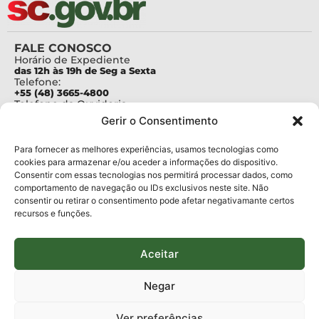
FALE CONOSCO
Horário de Expediente
das 12h às 19h de Seg a Sexta
Telefone:
+55 (48) 3665-4800
Telefone da Ouvidoria
0800-6448500
Gerir o Consentimento
E-mails:
protocolo@fapesc.sc.gov.br
Para assuntos relacionados à Pesquisa
Para fornecer as melhores experiências, usamos tecnologias como
pesquisa@fapesc.sc.gov.br
cookies para armazenar e/ou aceder a informações do dispositivo.
Para assuntos relacionados à Inovação
Consentir com essas tecnologias nos permitirá processar dados, como
inovacao@fapesc.sc.gov.br
comportamento de navegação ou IDs exclusivos neste site. Não
Para assuntos relacionados à Bolsas
consentir ou retirar o consentimento pode afetar negativamante certos
bolsas@fapesc.sc.gov.br
recursos e funções.
Para assuntos relacionados à Prestação de Contas
prestacaodecontas@fapesc.sc.gov.br
Para assuntos relacionados à Plataforma
plataforma@fapesc.sc.gov.br
Aceitar
Encarregado de dados
Jair Artur da Silva dpo@fapesc.sc.gov.br 3665-4831
Negar
ENDEREÇO
ParqTec Alfa – Rodovia José Carlos Daux, 600 (SC-401),
Ver preferências
km 01, Módulo 12A, Edifício Fapesc / Celta, 5° andar