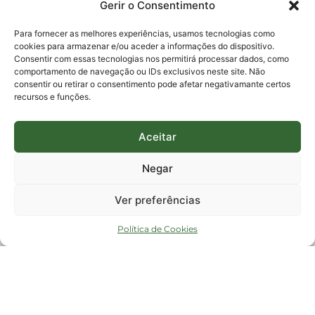
Gerir o Consentimento
E-mails:
protocolo@fapesc.sc.gov.br
Para assuntos relacionados à Pesquisa
Para fornecer as melhores experiências, usamos tecnologias como
pesquisa@fapesc.sc.gov.br
cookies para armazenar e/ou aceder a informações do dispositivo.
Para assuntos relacionados à Inovação
Consentir com essas tecnologias nos permitirá processar dados, como
inovacao@fapesc.sc.gov.br
comportamento de navegação ou IDs exclusivos neste site. Não
Para assuntos relacionados à Bolsas
consentir ou retirar o consentimento pode afetar negativamante certos
bolsas@fapesc.sc.gov.br
recursos e funções.
Para assuntos relacionados à Prestação de Contas
prestacaodecontas@fapesc.sc.gov.br
Para assuntos relacionados à Plataforma
plataforma@fapesc.sc.gov.br
Aceitar
Encarregado de dados
Jair Artur da Silva dpo@fapesc.sc.gov.br 3665-4831
Negar
ENDEREÇO
ParqTec Alfa – Rodovia José Carlos Daux, 600 (SC-401),
Ver preferências
km 01, Módulo 12A, Edifício Fapesc / Celta, 5° andar
Bairro
João Paulo, Florianópolis, SC
Política de Cookies
CEP
88030 - 902
Política de privacidade
Copyright © 2023 Todos os Direitos Reservados SC - Governo de Santa