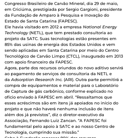
Congresso Brasileiro de Carvão Mineral, dia 29 de maio,
em Criciúma, prestigiada por Sergio Gargioni, presidente
da Fundação de Amparo à Pesquisa e Inovação do
Estado de Santa Catarina (FAPESC).
Ele havia visitado em 2012 a empresa
National Energy
Technology
(NETL), que tem prestado consultoria ao
projeto da SATC. Suas tecnologias estão presentes em
85% das usinas de energia dos Estados Unidos e vem
sendo aplicadas em Santa Catarina por meio do Centro
Tecnológico de Carvão Limpo (CTCL), inaugurado em 2013
com apoio financeiro da FAPESC.
Agora, parte dos recursos oriundos do novo aditivo servirá
ao pagamento de serviços de consultoria da NETL e
da
Adsorption Research Inc.
(ARI). Outra parte permitirá a
compra de equipamentos e material para o Laboratório
de Captura de gás carbônico, conforme explicado no
ofício enviado à FAPESC em abril. “Ressaltamos que
esses acréscimos são em itens já apoiados no início do
projeto e que não haverá nenhuma inclusão de itens
além dos já previstos”, diz o diretor-executivo da
Associação, Fernando Luiz Zancan. “A FAPESC foi
fundamental pelo apoio à SATC e ao nosso Centro de
Tecnologia, cumprindo sua missão.”