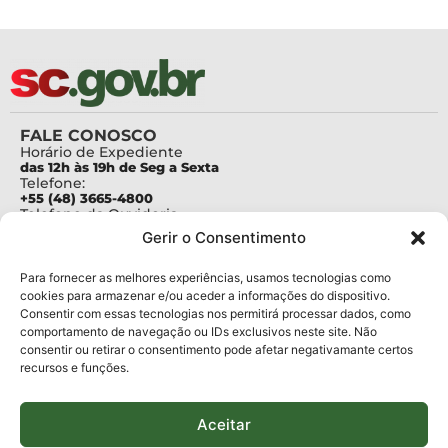
FALE CONOSCO
Horário de Expediente
das 12h às 19h de Seg a Sexta
Telefone:
+55 (48) 3665-4800
Telefone da Ouvidoria
0800-6448500
Gerir o Consentimento
E-mails:
protocolo@fapesc.sc.gov.br
Para assuntos relacionados à Pesquisa
Para fornecer as melhores experiências, usamos tecnologias como
pesquisa@fapesc.sc.gov.br
cookies para armazenar e/ou aceder a informações do dispositivo.
Para assuntos relacionados à Inovação
Consentir com essas tecnologias nos permitirá processar dados, como
inovacao@fapesc.sc.gov.br
comportamento de navegação ou IDs exclusivos neste site. Não
Para assuntos relacionados à Bolsas
consentir ou retirar o consentimento pode afetar negativamante certos
bolsas@fapesc.sc.gov.br
recursos e funções.
Para assuntos relacionados à Prestação de Contas
prestacaodecontas@fapesc.sc.gov.br
Para assuntos relacionados à Plataforma
plataforma@fapesc.sc.gov.br
Aceitar
Encarregado de dados
Jair Artur da Silva dpo@fapesc.sc.gov.br 3665-4831