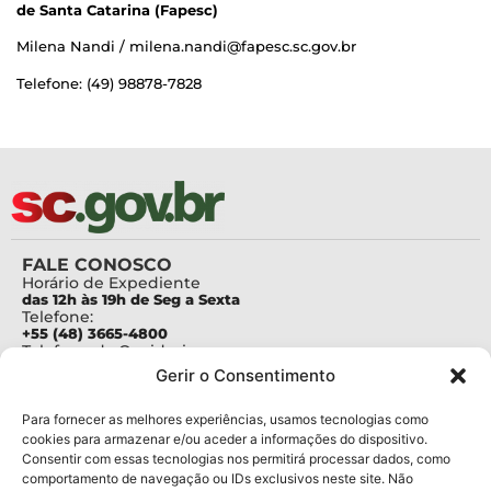
de Santa Catarina (Fapesc)
Milena Nandi / milena.nandi@fapesc.sc.gov.br
Telefone: (49) 98878-7828
FALE CONOSCO
Horário de Expediente
das 12h às 19h de Seg a Sexta
Telefone:
+55 (48) 3665-4800
Telefone da Ouvidoria
0800-6448500
Gerir o Consentimento
E-mails:
protocolo@fapesc.sc.gov.br
Para assuntos relacionados à Pesquisa
Para fornecer as melhores experiências, usamos tecnologias como
pesquisa@fapesc.sc.gov.br
cookies para armazenar e/ou aceder a informações do dispositivo.
Para assuntos relacionados à Inovação
Consentir com essas tecnologias nos permitirá processar dados, como
inovacao@fapesc.sc.gov.br
comportamento de navegação ou IDs exclusivos neste site. Não
Para assuntos relacionados à Bolsas