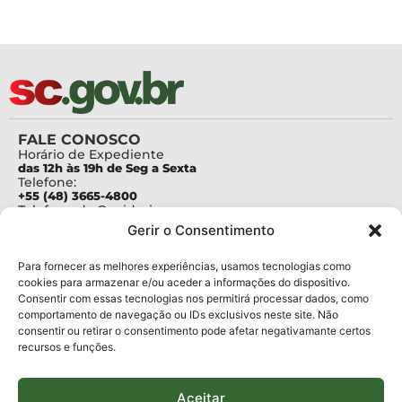
FALE CONOSCO
Horário de Expediente
das 12h às 19h de Seg a Sexta
Telefone:
+55 (48) 3665-4800
Telefone da Ouvidoria
0800-6448500
Gerir o Consentimento
E-mails:
protocolo@fapesc.sc.gov.br
Para assuntos relacionados à Pesquisa
Para fornecer as melhores experiências, usamos tecnologias como
pesquisa@fapesc.sc.gov.br
cookies para armazenar e/ou aceder a informações do dispositivo.
Para assuntos relacionados à Inovação
Consentir com essas tecnologias nos permitirá processar dados, como
inovacao@fapesc.sc.gov.br
comportamento de navegação ou IDs exclusivos neste site. Não
Para assuntos relacionados à Bolsas
consentir ou retirar o consentimento pode afetar negativamante certos
bolsas@fapesc.sc.gov.br
recursos e funções.
Para assuntos relacionados à Prestação de Contas
prestacaodecontas@fapesc.sc.gov.br
Para assuntos relacionados à Plataforma
plataforma@fapesc.sc.gov.br
Aceitar