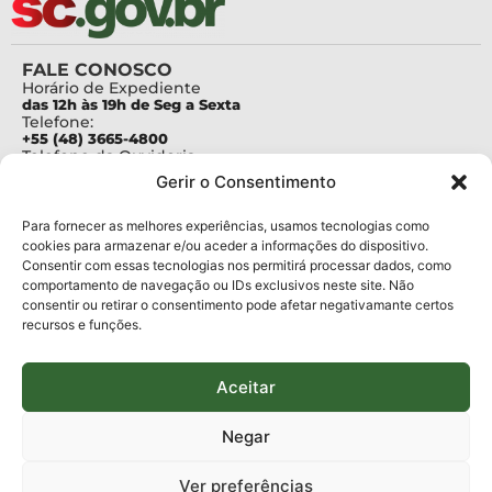
FALE CONOSCO
Horário de Expediente
das 12h às 19h de Seg a Sexta
Telefone:
+55 (48) 3665-4800
Telefone da Ouvidoria
0800-6448500
Gerir o Consentimento
E-mails:
protocolo@fapesc.sc.gov.br
Para assuntos relacionados à Pesquisa
Para fornecer as melhores experiências, usamos tecnologias como
pesquisa@fapesc.sc.gov.br
cookies para armazenar e/ou aceder a informações do dispositivo.
Para assuntos relacionados à Inovação
Consentir com essas tecnologias nos permitirá processar dados, como
inovacao@fapesc.sc.gov.br
comportamento de navegação ou IDs exclusivos neste site. Não
Para assuntos relacionados à Bolsas
consentir ou retirar o consentimento pode afetar negativamante certos
bolsas@fapesc.sc.gov.br
recursos e funções.
Para assuntos relacionados à Prestação de Contas
prestacaodecontas@fapesc.sc.gov.br
Para assuntos relacionados à Plataforma
plataforma@fapesc.sc.gov.br
Aceitar
Encarregado de dados
Jair Artur da Silva dpo@fapesc.sc.gov.br 3665-4831
Negar
ENDEREÇO
ParqTec Alfa – Rodovia José Carlos Daux, 600 (SC-401),
Ver preferências
km 01, Módulo 12A, Edifício Fapesc / Celta, 5° andar