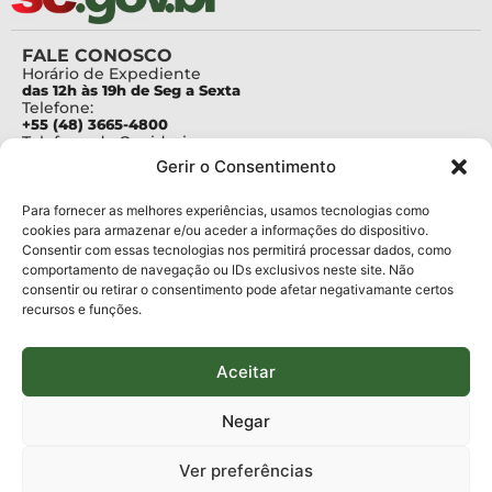
FALE CONOSCO
Horário de Expediente
das 12h às 19h de Seg a Sexta
Telefone:
+55 (48) 3665-4800
Telefone da Ouvidoria
0800-6448500
Gerir o Consentimento
E-mails:
protocolo@fapesc.sc.gov.br
Para assuntos relacionados à Pesquisa
Para fornecer as melhores experiências, usamos tecnologias como
pesquisa@fapesc.sc.gov.br
cookies para armazenar e/ou aceder a informações do dispositivo.
Para assuntos relacionados à Inovação
Consentir com essas tecnologias nos permitirá processar dados, como
inovacao@fapesc.sc.gov.br
comportamento de navegação ou IDs exclusivos neste site. Não
Para assuntos relacionados à Bolsas
consentir ou retirar o consentimento pode afetar negativamante certos
bolsas@fapesc.sc.gov.br
recursos e funções.
Para assuntos relacionados à Prestação de Contas
prestacaodecontas@fapesc.sc.gov.br
Para assuntos relacionados à Plataforma
plataforma@fapesc.sc.gov.br
Aceitar
Encarregado de dados
Jair Artur da Silva dpo@fapesc.sc.gov.br 3665-4831
Negar
ENDEREÇO
ParqTec Alfa – Rodovia José Carlos Daux, 600 (SC-401),
Ver preferências
km 01, Módulo 12A, Edifício Fapesc / Celta, 5° andar
Bairro