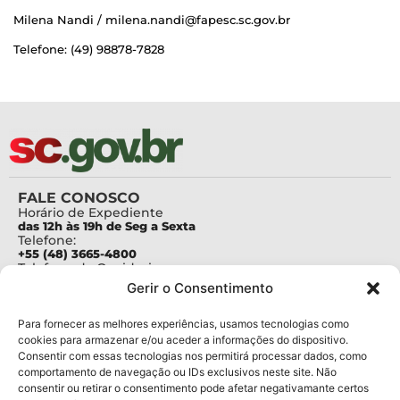
Milena Nandi / milena.nandi@fapesc.sc.gov.br
Telefone: (49) 98878-7828
FALE CONOSCO
Horário de Expediente
das 12h às 19h de Seg a Sexta
Telefone:
+55 (48) 3665-4800
Telefone da Ouvidoria
0800-6448500
Gerir o Consentimento
E-mails:
protocolo@fapesc.sc.gov.br
Para assuntos relacionados à Pesquisa
Para fornecer as melhores experiências, usamos tecnologias como
pesquisa@fapesc.sc.gov.br
cookies para armazenar e/ou aceder a informações do dispositivo.
Para assuntos relacionados à Inovação
Consentir com essas tecnologias nos permitirá processar dados, como
inovacao@fapesc.sc.gov.br
comportamento de navegação ou IDs exclusivos neste site. Não
Para assuntos relacionados à Bolsas
consentir ou retirar o consentimento pode afetar negativamante certos
bolsas@fapesc.sc.gov.br