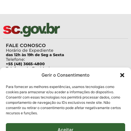
FALE CONOSCO
Horário de Expediente
das 12h às 19h de Seg a Sexta
Telefone:
+55 (48) 3665-4800
Telefone da Ouvidoria
0800-6448500
Gerir o Consentimento
E-mails:
protocolo@fapesc.sc.gov.br
Para assuntos relacionados à Pesquisa
Para fornecer as melhores experiências, usamos tecnologias como
pesquisa@fapesc.sc.gov.br
cookies para armazenar e/ou aceder a informações do dispositivo.
Para assuntos relacionados à Inovação
Consentir com essas tecnologias nos permitirá processar dados, como
inovacao@fapesc.sc.gov.br
comportamento de navegação ou IDs exclusivos neste site. Não
Para assuntos relacionados à Bolsas
consentir ou retirar o consentimento pode afetar negativamante certos
bolsas@fapesc.sc.gov.br
recursos e funções.
Para assuntos relacionados à Prestação de Contas
prestacaodecontas@fapesc.sc.gov.br
Para assuntos relacionados à Plataforma
plataforma@fapesc.sc.gov.br
Aceitar