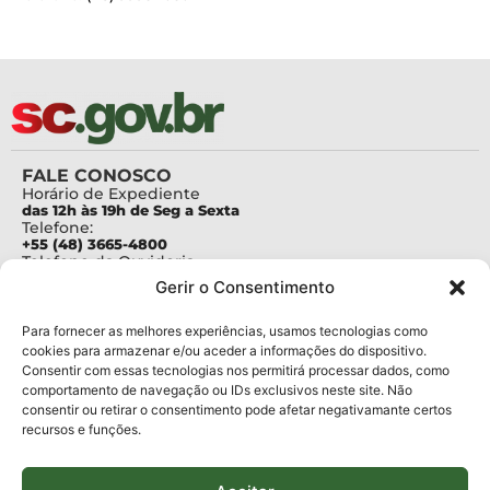
FALE CONOSCO
Horário de Expediente
das 12h às 19h de Seg a Sexta
Telefone:
+55 (48) 3665-4800
Telefone da Ouvidoria
0800-6448500
Gerir o Consentimento
E-mails:
protocolo@fapesc.sc.gov.br
Para assuntos relacionados à Pesquisa
Para fornecer as melhores experiências, usamos tecnologias como
pesquisa@fapesc.sc.gov.br
cookies para armazenar e/ou aceder a informações do dispositivo.
Para assuntos relacionados à Inovação
Consentir com essas tecnologias nos permitirá processar dados, como
inovacao@fapesc.sc.gov.br
comportamento de navegação ou IDs exclusivos neste site. Não
Para assuntos relacionados à Bolsas
consentir ou retirar o consentimento pode afetar negativamante certos
bolsas@fapesc.sc.gov.br
recursos e funções.
Para assuntos relacionados à Prestação de Contas
prestacaodecontas@fapesc.sc.gov.br
Para assuntos relacionados à Plataforma
plataforma@fapesc.sc.gov.br