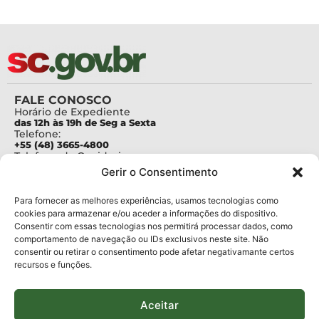
FALE CONOSCO
Horário de Expediente
das 12h às 19h de Seg a Sexta
Telefone:
+55 (48) 3665-4800
Telefone da Ouvidoria
0800-6448500
Gerir o Consentimento
E-mails:
protocolo@fapesc.sc.gov.br
Para assuntos relacionados à Pesquisa
Para fornecer as melhores experiências, usamos tecnologias como
pesquisa@fapesc.sc.gov.br
cookies para armazenar e/ou aceder a informações do dispositivo.
Para assuntos relacionados à Inovação
Consentir com essas tecnologias nos permitirá processar dados, como
inovacao@fapesc.sc.gov.br
comportamento de navegação ou IDs exclusivos neste site. Não
Para assuntos relacionados à Bolsas
consentir ou retirar o consentimento pode afetar negativamante certos
bolsas@fapesc.sc.gov.br
recursos e funções.
Para assuntos relacionados à Prestação de Contas
prestacaodecontas@fapesc.sc.gov.br
Para assuntos relacionados à Plataforma
plataforma@fapesc.sc.gov.br
Aceitar
Encarregado de dados