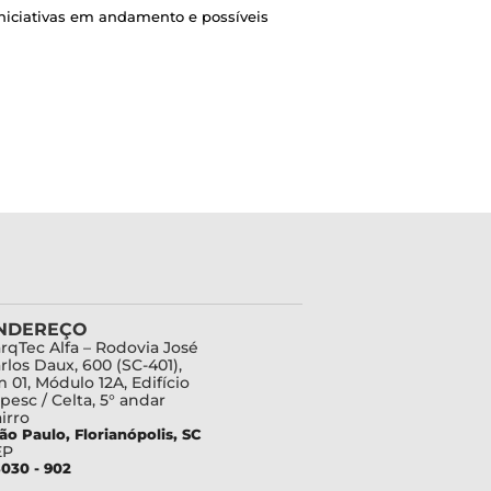
iniciativas em andamento e possíveis
NDEREÇO
rqTec Alfa – Rodovia José
rlos Daux, 600 (SC-401),
 01, Módulo 12A, Edifício
pesc / Celta, 5° andar
irro
ão Paulo, Florianópolis, SC
EP
030 - 902