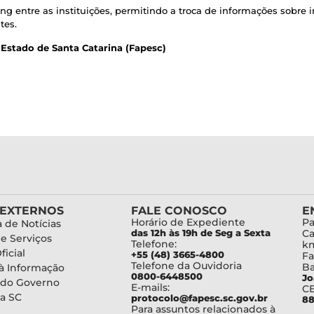
g entre as instituições, permitindo a troca de informações sobre 
tes.
Estado de Santa Catarina (Fapesc)
 EXTERNOS
FALE CONOSCO
E
Horário de Expediente
Pa
 de Notícias
das 12h às 19h de Seg a Sexta
Ca
de Serviços
Telefone:
km
ficial
+55 (48) 3665-4800
Fa
Telefone da Ouvidoria
Ba
à Informação
0800-6448500
Jo
 do Governo
E-mails:
C
a SC
protocolo@fapesc.sc.gov.br
88
Para assuntos relacionados à