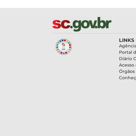
LINKS
Agência
Portal 
Diário O
Acesso 
Órgãos
Conheç