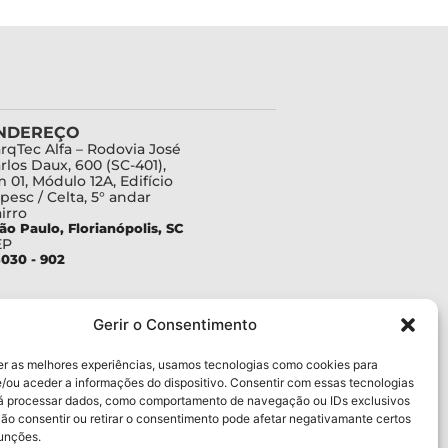
NDEREÇO
rqTec Alfa – Rodovia José
rlos Daux, 600 (SC-401),
 01, Módulo 12A, Edifício
pesc / Celta, 5° andar
irro
ão Paulo, Florianópolis, SC
EP
030 - 902
Gerir o Consentimento
er as melhores experiências, usamos tecnologias como cookies para
/ou aceder a informações do dispositivo. Consentir com essas tecnologias
rá processar dados, como comportamento de navegação ou IDs exclusivos
Não consentir ou retirar o consentimento pode afetar negativamante certos
funções.