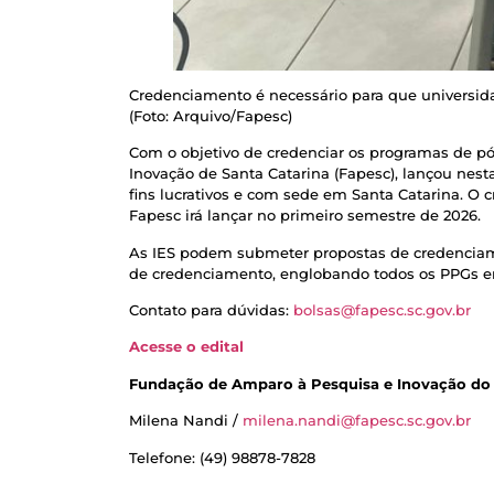
Credenciamento é necessário para que universida
(Foto: Arquivo/Fapesc)
Com o objetivo de credenciar os programas de pó
Inovação de Santa Catarina (Fapesc), lançou nest
fins lucrativos e com sede em Santa Catarina. O 
Fapesc irá lançar no primeiro semestre de 2026.
As IES podem submeter propostas de credenciame
de credenciamento, englobando todos os PPGs 
Contato para dúvidas:
bolsas@fapesc.sc.gov.br
Acesse o edital
Fundação de Amparo à Pesquisa e Inovação do 
Milena Nandi /
milena.nandi@fapesc.sc.gov.br
Telefone: (49) 98878-7828