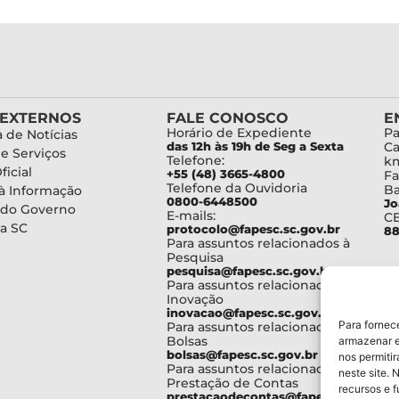
 EXTERNOS
FALE CONOSCO
E
Horário de Expediente
Pa
 de Notícias
das 12h às 19h de Seg a Sexta
Ca
de Serviços
Telefone:
km
ficial
+55 (48) 3665-4800
Fa
Telefone da Ouvidoria
Ba
à Informação
0800-6448500
Jo
 do Governo
E-mails:
C
a SC
protocolo@fapesc.sc.gov.br
88
Para assuntos relacionados à
Pesquisa
pesquisa@fapesc.sc.gov.br
Para assuntos relacionados à
Inovação
inovacao@fapesc.sc.gov.br
Para fornec
Para assuntos relacionados à
Bolsas
armazenar e
bolsas@fapesc.sc.gov.br
nos permiti
Para assuntos relacionados à
neste site. 
Prestação de Contas
recursos e 
prestacaodecontas@fapesc.sc.gov.br