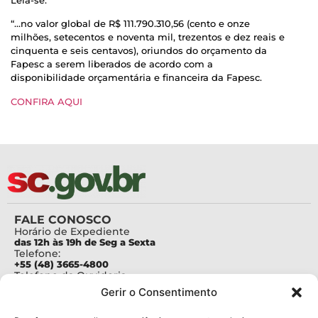
Leia-se:
“…no valor global de R$ 111.790.310,56 (cento e onze
milhões, setecentos e noventa mil, trezentos e dez reais e
cinquenta e seis centavos), oriundos do orçamento da
Fapesc a serem liberados de acordo com a
disponibilidade orçamentária e financeira da Fapesc.
CONFIRA AQUI
FALE CONOSCO
Horário de Expediente
das 12h às 19h de Seg a Sexta
Telefone:
+55 (48) 3665-4800
Telefone da Ouvidoria
0800-6448500
Gerir o Consentimento
E-mails:
protocolo@fapesc.sc.gov.br