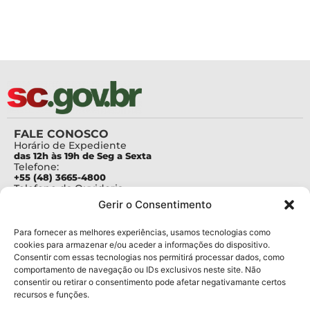
FALE CONOSCO
Horário de Expediente
das 12h às 19h de Seg a Sexta
Telefone:
+55 (48) 3665-4800
Telefone da Ouvidoria
0800-6448500
Gerir o Consentimento
E-mails:
protocolo@fapesc.sc.gov.br
Para assuntos relacionados à Pesquisa
Para fornecer as melhores experiências, usamos tecnologias como
pesquisa@fapesc.sc.gov.br
cookies para armazenar e/ou aceder a informações do dispositivo.
Para assuntos relacionados à Inovação
Consentir com essas tecnologias nos permitirá processar dados, como
inovacao@fapesc.sc.gov.br
comportamento de navegação ou IDs exclusivos neste site. Não
Para assuntos relacionados à Bolsas
consentir ou retirar o consentimento pode afetar negativamante certos
bolsas@fapesc.sc.gov.br
recursos e funções.
Para assuntos relacionados à Prestação de Contas
prestacaodecontas@fapesc.sc.gov.br