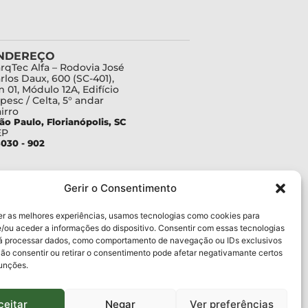
NDEREÇO
rqTec Alfa – Rodovia José
rlos Daux, 600 (SC-401),
 01, Módulo 12A, Edifício
pesc / Celta, 5° andar
irro
ão Paulo, Florianópolis, SC
EP
030 - 902
Gerir o Consentimento
er as melhores experiências, usamos tecnologias como cookies para
/ou aceder a informações do dispositivo. Consentir com essas tecnologias
rá processar dados, como comportamento de navegação ou IDs exclusivos
Não consentir ou retirar o consentimento pode afetar negativamante certos
funções.
ceitar
Negar
Ver preferências