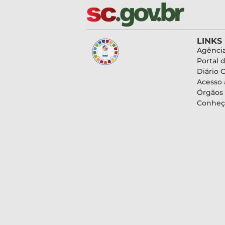
LINKS
Agência
Portal 
Diário O
Acesso 
Órgãos
Conheç