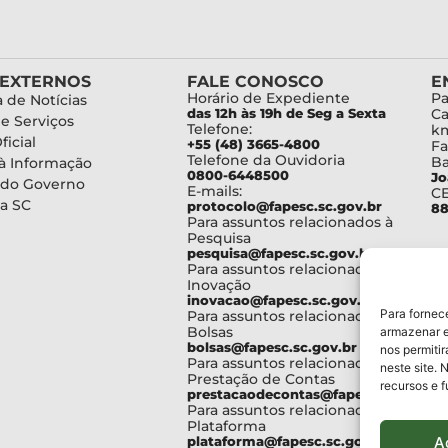
 EXTERNOS
FALE CONOSCO
E
Horário de Expediente
Pa
 de Notícias
das 12h às 19h de Seg a Sexta
Ca
de Serviços
Telefone:
km
ficial
+55 (48) 3665-4800
Fa
Telefone da Ouvidoria
Ba
à Informação
0800-6448500
Jo
 do Governo
E-mails:
C
a SC
protocolo@fapesc.sc.gov.br
88
Para assuntos relacionados à
Pesquisa
pesquisa@fapesc.sc.gov.br
Para assuntos relacionados à
Inovação
inovacao@fapesc.sc.gov.br
Para fornec
Para assuntos relacionados à
Bolsas
armazenar e
bolsas@fapesc.sc.gov.br
nos permiti
Para assuntos relacionados à
neste site. 
Prestação de Contas
recursos e 
prestacaodecontas@fapesc.sc.gov.br
Para assuntos relacionados à
Plataforma
A
plataforma@fapesc.sc.gov.br