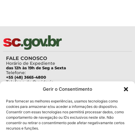
FALE CONOSCO
Horário de Expediente
das 12h às 19h de Seg a Sexta
Telefone:
+55 (48) 3665-4800
Telefone da Ouvidoria
0800-6448500
Gerir o Consentimento
E-mails:
protocolo@fapesc.sc.gov.br
Para assuntos relacionados à Pesquisa
Para fornecer as melhores experiências, usamos tecnologias como
pesquisa@fapesc.sc.gov.br
cookies para armazenar e/ou aceder a informações do dispositivo.
Para assuntos relacionados à Inovação
Consentir com essas tecnologias nos permitirá processar dados, como
inovacao@fapesc.sc.gov.br
comportamento de navegação ou IDs exclusivos neste site. Não
Para assuntos relacionados à Bolsas
consentir ou retirar o consentimento pode afetar negativamante certos
bolsas@fapesc.sc.gov.br
recursos e funções.
Para assuntos relacionados à Prestação de Contas
prestacaodecontas@fapesc.sc.gov.br