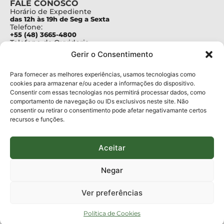
FALE CONOSCO
Horário de Expediente
das 12h às 19h de Seg a Sexta
Telefone:
+55 (48) 3665-4800
Telefone da Ouvidoria
0800-6448500
Gerir o Consentimento
E-mails:
protocolo@fapesc.sc.gov.br
Para assuntos relacionados à Pesquisa
Para fornecer as melhores experiências, usamos tecnologias como
pesquisa@fapesc.sc.gov.br
cookies para armazenar e/ou aceder a informações do dispositivo.
Para assuntos relacionados à Inovação
Consentir com essas tecnologias nos permitirá processar dados, como
inovacao@fapesc.sc.gov.br
comportamento de navegação ou IDs exclusivos neste site. Não
Para assuntos relacionados à Bolsas
consentir ou retirar o consentimento pode afetar negativamante certos
bolsas@fapesc.sc.gov.br
recursos e funções.
Para assuntos relacionados à Prestação de Contas
prestacaodecontas@fapesc.sc.gov.br
Para assuntos relacionados à Plataforma
plataforma@fapesc.sc.gov.br
Aceitar
Encarregado de dados
Jair Artur da Silva dpo@fapesc.sc.gov.br 3665-4831
Negar
ENDEREÇO
ParqTec Alfa – Rodovia José Carlos Daux, 600 (SC-401),
Ver preferências
km 01, Módulo 12A, Edifício Fapesc / Celta, 5° andar
Bairro
João Paulo, Florianópolis, SC
Política de Cookies
CEP
88030 - 902