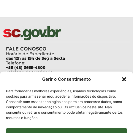
FALE CONOSCO
Horário de Expediente
das 12h às 19h de Seg a Sexta
Telefone:
+55 (48) 3665-4800
Telefone da Ouvidoria
0800-6448500
Gerir o Consentimento
E-mails:
protocolo@fapesc.sc.gov.br
Para assuntos relacionados à Pesquisa
Para fornecer as melhores experiências, usamos tecnologias como
pesquisa@fapesc.sc.gov.br
cookies para armazenar e/ou aceder a informações do dispositivo.
Para assuntos relacionados à Inovação
Consentir com essas tecnologias nos permitirá processar dados, como
inovacao@fapesc.sc.gov.br
comportamento de navegação ou IDs exclusivos neste site. Não
Para assuntos relacionados à Bolsas
consentir ou retirar o consentimento pode afetar negativamante certos
bolsas@fapesc.sc.gov.br
recursos e funções.
Para assuntos relacionados à Prestação de Contas
prestacaodecontas@fapesc.sc.gov.br
Para assuntos relacionados à Plataforma
plataforma@fapesc.sc.gov.br