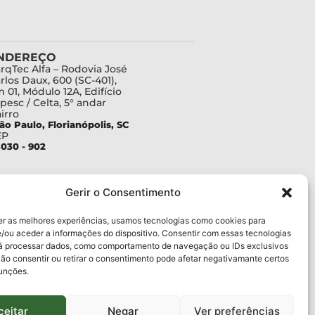
NDEREÇO
rqTec Alfa – Rodovia José
rlos Daux, 600 (SC-401),
 01, Módulo 12A, Edifício
pesc / Celta, 5° andar
irro
ão Paulo, Florianópolis, SC
EP
030 - 902
Gerir o Consentimento
er as melhores experiências, usamos tecnologias como cookies para
/ou aceder a informações do dispositivo. Consentir com essas tecnologias
rá processar dados, como comportamento de navegação ou IDs exclusivos
Não consentir ou retirar o consentimento pode afetar negativamante certos
funções.
ceitar
Negar
Ver preferências