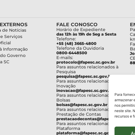
 EXTERNOS
FALE CONOSCO
E
Horário de Expediente
Pa
 de Notícias
das 12h às 19h de Seg a Sexta
Ca
de Serviços
Telefone:
km
ficial
+55 (48) 3665-4800
Fa
Telefone da Ouvidoria
Ba
à Informação
0800-6448500
Jo
 do Governo
E-mails:
C
a SC
protocolo@fapesc.sc.gov.br
88
Para assuntos relacionados à
Pesquisa
pesquisa@fapesc.sc.gov.br
Para assuntos relacionados à
Inovação
inovacao@fapesc.sc.gov.br
Para fornec
Para assuntos relacionados à
Bolsas
armazenar e
bolsas@fapesc.sc.gov.br
nos permiti
Para assuntos relacionados à
neste site. 
Prestação de Contas
recursos e 
prestacaodecontas@fapesc.sc.gov.br
Para assuntos relacionados à
Plataforma
A
plataforma@fapesc.sc.gov.br