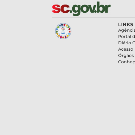
LINKS
Agência
Portal 
Diário O
Acesso 
Órgãos
Conheç