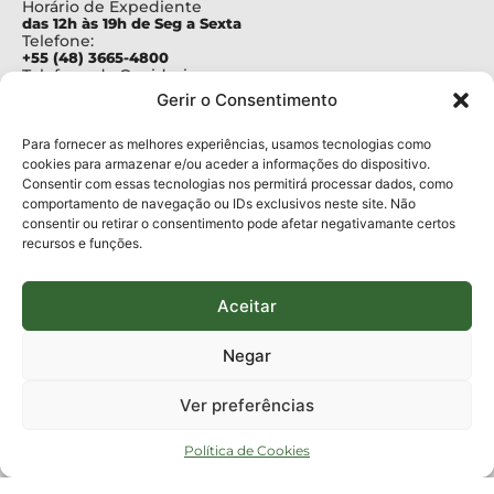
Horário de Expediente
das 12h às 19h de Seg a Sexta
Telefone:
+55 (48) 3665-4800
Telefone da Ouvidoria
0800-6448500
Gerir o Consentimento
E-mails:
protocolo@fapesc.sc.gov.br
Para assuntos relacionados à Pesquisa
Para fornecer as melhores experiências, usamos tecnologias como
pesquisa@fapesc.sc.gov.br
cookies para armazenar e/ou aceder a informações do dispositivo.
Para assuntos relacionados à Inovação
Consentir com essas tecnologias nos permitirá processar dados, como
inovacao@fapesc.sc.gov.br
comportamento de navegação ou IDs exclusivos neste site. Não
Para assuntos relacionados à Bolsas
consentir ou retirar o consentimento pode afetar negativamante certos
bolsas@fapesc.sc.gov.br
recursos e funções.
Para assuntos relacionados à Prestação de Contas
prestacaodecontas@fapesc.sc.gov.br
Para assuntos relacionados à Plataforma
plataforma@fapesc.sc.gov.br
Aceitar
Encarregado de dados
Jair Artur da Silva dpo@fapesc.sc.gov.br 3665-4831
Negar
ENDEREÇO
ParqTec Alfa – Rodovia José Carlos Daux, 600 (SC-401),
Ver preferências
km 01, Módulo 12A, Edifício Fapesc / Celta, 5° andar
Bairro
João Paulo, Florianópolis, SC
Política de Cookies
CEP
88030 - 902