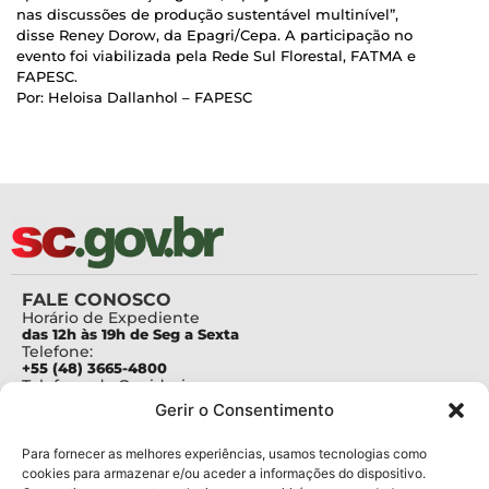
nas discussões de produção sustentável multinível”,
disse Reney Dorow, da Epagri/Cepa. A participação no
evento foi viabilizada pela Rede Sul Florestal, FATMA e
FAPESC.
Por: Heloisa Dallanhol – FAPESC
FALE CONOSCO
Horário de Expediente
das 12h às 19h de Seg a Sexta
Telefone:
+55 (48) 3665-4800
Telefone da Ouvidoria
0800-6448500
Gerir o Consentimento
E-mails:
protocolo@fapesc.sc.gov.br
Para assuntos relacionados à Pesquisa
Para fornecer as melhores experiências, usamos tecnologias como
pesquisa@fapesc.sc.gov.br
cookies para armazenar e/ou aceder a informações do dispositivo.
Para assuntos relacionados à Inovação