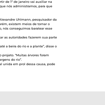
r de 1º de janeiro vai auxiliar na
s que nós administramos, para que
va Alexandre Uhlmann, pesquisador da
porém, existem meios de tornar o
to, nós conseguimos baratear esse
ntar as autoridades fazerem sua parte
 a beira do rio e a plante”, disse o
 projeto. “Muitas árvores foram
rgens do rio”.
l unida em prol dessa causa, pode