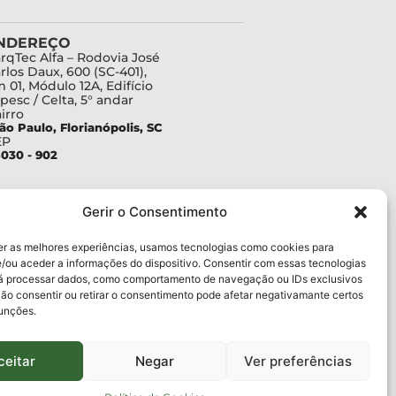
NDEREÇO
rqTec Alfa – Rodovia José
rlos Daux, 600 (SC-401),
 01, Módulo 12A, Edifício
pesc / Celta, 5° andar
irro
ão Paulo, Florianópolis, SC
EP
030 - 902
Gerir o Consentimento
er as melhores experiências, usamos tecnologias como cookies para
/ou aceder a informações do dispositivo. Consentir com essas tecnologias
rá processar dados, como comportamento de navegação ou IDs exclusivos
Não consentir ou retirar o consentimento pode afetar negativamante certos
funções.
ceitar
Negar
Ver preferências