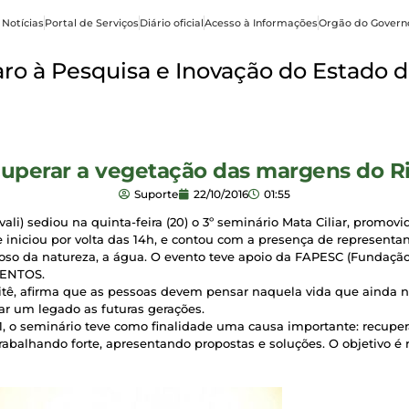
 Notícias
Portal de Serviços
Diário oficial
Acesso à Informações
Orgão do Govern
o à Pesquisa e Inovação do Estado d
cuperar a vegetação das margens do Rio
Suporte
22/10/2016
01:55
vali) sediou na quinta-feira (20) o 3º seminário Mata Ciliar, promov
 iniciou por volta das 14h, e contou com a presença de representa
oso da natureza, a água. O evento teve apoio da FAPESC (Fundaçã
VENTOS.
itê, afirma que as pessoas devem pensar naquela vida que ainda 
ar um legado as futuras gerações.
, o seminário teve como finalidade uma causa importante: recupera
rabalhando forte, apresentando propostas e soluções. O objetivo é 