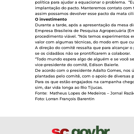
política para ajudar a equacionar o problema. “Eu
implantação do pacto. Manteremos contato com to
assim possamos devolver esse pacto da mata cili
O investimento
Durante a tarde, após a apresentação da mesa dir
Empresa Brasileira de Pesquisa Agropecuária (Embr
procedimento viável. “Nós temos experimentos em
valor com algumas técnicas, do modo em que cust
A direção do comitê ressalta que para alcançar o 
se os cidadãos não se prontificarem a colaborar.
“Todo mundo espera algo de alguém e se você se a
vice-presidente do comitê, Edison Baierle.
De acordo com o presidente Adalto Gomes, nos úl
plantadas pelo comitê, com o apoio de diversas p
Para os que estão engajados na campanha chego
sim, dar vida longa ao Rio Tijucas.
Fonte: Matheus Lopes de Medeiros – Jornal Razã
Foto: Lorran François Barentin