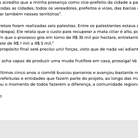
 acredito que a minha presença como vice-prefeito da cidade a parti
das as cidades, todos os vereadores, prefeitos e vices, das bacia
ar também nesses territórios”.
etora foram realizadas seis palestras. Entre os palestrantes esta
apa). Ele relata que o custo para recuperar a mata ciliar é alto, 
 que o processo gira em torno de R$ 35 mil por hectare, entretan
e de R$ 1 mil a R$ 5 mil.”
propósito final será preciso unir forças, visto que de nada vai adia
cha capaz de produzir uma muda frutífera em casa, prossiga! Vá até
timos cinco anos o comitê buscou parceiros e avançou bastante no
refeituras e entidades que fazem parte do projeto, ao longo das ma
u o momento de todos fazerem a diferença, a comunidade regiona
o