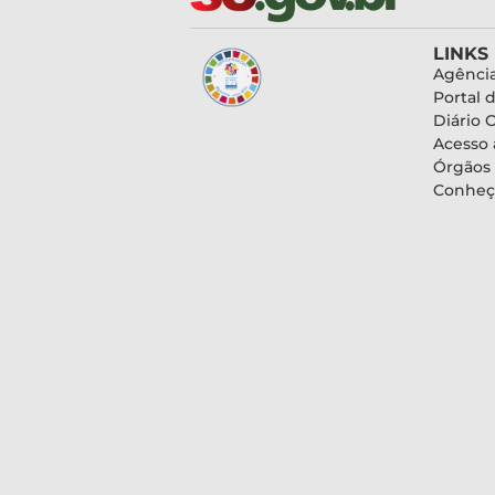
LINKS
Agência
Portal 
Diário O
Acesso 
Órgãos
Conheç