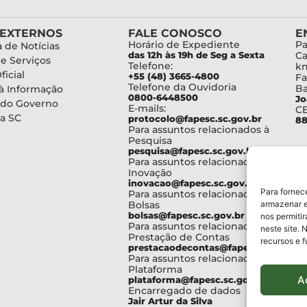
 EXTERNOS
FALE CONOSCO
E
Horário de Expediente
Pa
 de Notícias
das 12h às 19h de Seg a Sexta
Ca
de Serviços
Telefone:
km
ficial
+55 (48) 3665-4800
Fa
Telefone da Ouvidoria
Ba
à Informação
0800-6448500
Jo
 do Governo
E-mails:
C
a SC
protocolo@fapesc.sc.gov.br
88
Para assuntos relacionados à
Pesquisa
pesquisa@fapesc.sc.gov.br
Para assuntos relacionados à
Inovação
inovacao@fapesc.sc.gov.br
Para fornec
Para assuntos relacionados à
Bolsas
armazenar e
bolsas@fapesc.sc.gov.br
nos permiti
Para assuntos relacionados à
neste site. 
Prestação de Contas
recursos e 
prestacaodecontas@fapesc.sc.gov.br
Para assuntos relacionados à
Plataforma
A
plataforma@fapesc.sc.gov.br
Encarregado de dados
Jair Artur da Silva