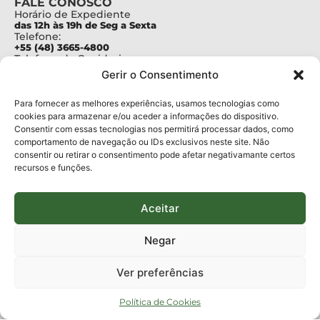
FALE CONOSCO
Horário de Expediente
das 12h às 19h de Seg a Sexta
Telefone:
+55 (48) 3665-4800
Telefone da Ouvidoria
0800-6448500
Gerir o Consentimento
E-mails:
protocolo@fapesc.sc.gov.br
Para assuntos relacionados à Pesquisa
Para fornecer as melhores experiências, usamos tecnologias como
pesquisa@fapesc.sc.gov.br
cookies para armazenar e/ou aceder a informações do dispositivo.
Para assuntos relacionados à Inovação
Consentir com essas tecnologias nos permitirá processar dados, como
inovacao@fapesc.sc.gov.br
comportamento de navegação ou IDs exclusivos neste site. Não
Para assuntos relacionados à Bolsas
consentir ou retirar o consentimento pode afetar negativamante certos
bolsas@fapesc.sc.gov.br
recursos e funções.
Para assuntos relacionados à Prestação de Contas
prestacaodecontas@fapesc.sc.gov.br
Para assuntos relacionados à Plataforma
plataforma@fapesc.sc.gov.br
Aceitar
Encarregado de dados
Jair Artur da Silva dpo@fapesc.sc.gov.br 3665-4831
Negar
ENDEREÇO
ParqTec Alfa – Rodovia José Carlos Daux, 600 (SC-401),
Ver preferências
km 01, Módulo 12A, Edifício Fapesc / Celta, 5° andar
Bairro
João Paulo, Florianópolis, SC
Política de Cookies
CEP
88030 - 902