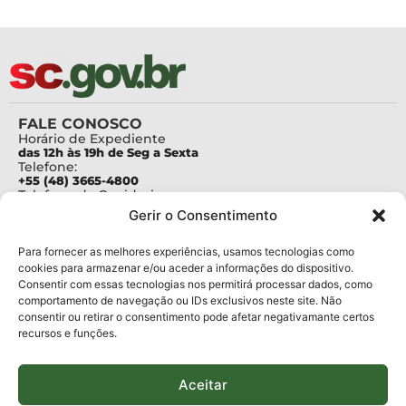
FALE CONOSCO
Horário de Expediente
das 12h às 19h de Seg a Sexta
Telefone:
+55 (48) 3665-4800
Telefone da Ouvidoria
0800-6448500
Gerir o Consentimento
E-mails:
protocolo@fapesc.sc.gov.br
Para assuntos relacionados à Pesquisa
Para fornecer as melhores experiências, usamos tecnologias como
pesquisa@fapesc.sc.gov.br
cookies para armazenar e/ou aceder a informações do dispositivo.
Para assuntos relacionados à Inovação
Consentir com essas tecnologias nos permitirá processar dados, como
inovacao@fapesc.sc.gov.br
comportamento de navegação ou IDs exclusivos neste site. Não
Para assuntos relacionados à Bolsas
consentir ou retirar o consentimento pode afetar negativamante certos
bolsas@fapesc.sc.gov.br
recursos e funções.
Para assuntos relacionados à Prestação de Contas
prestacaodecontas@fapesc.sc.gov.br
Para assuntos relacionados à Plataforma
plataforma@fapesc.sc.gov.br
Aceitar
Encarregado de dados
Jair Artur da Silva dpo@fapesc.sc.gov.br 3665-4831