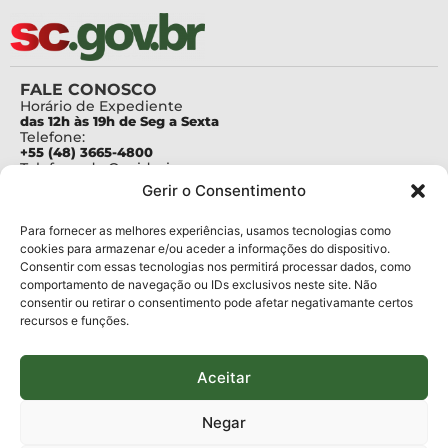
FALE CONOSCO
Horário de Expediente
das 12h às 19h de Seg a Sexta
Telefone:
+55 (48) 3665-4800
Telefone da Ouvidoria
0800-6448500
Gerir o Consentimento
E-mails:
protocolo@fapesc.sc.gov.br
Para assuntos relacionados à Pesquisa
Para fornecer as melhores experiências, usamos tecnologias como
pesquisa@fapesc.sc.gov.br
cookies para armazenar e/ou aceder a informações do dispositivo.
Para assuntos relacionados à Inovação
Consentir com essas tecnologias nos permitirá processar dados, como
inovacao@fapesc.sc.gov.br
comportamento de navegação ou IDs exclusivos neste site. Não
Para assuntos relacionados à Bolsas
consentir ou retirar o consentimento pode afetar negativamante certos
bolsas@fapesc.sc.gov.br
recursos e funções.
Para assuntos relacionados à Prestação de Contas
prestacaodecontas@fapesc.sc.gov.br
Para assuntos relacionados à Plataforma
plataforma@fapesc.sc.gov.br
Aceitar
Encarregado de dados
Jair Artur da Silva dpo@fapesc.sc.gov.br 3665-4831
Negar
ENDEREÇO