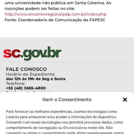
uma universidade não pública em Santa Catarina. As
inscrições podem ser feitas no site:
http://www.encontroregionalpdp.com.br/index.php
Fonte: Coordenadoria de Comunicação da FAPESC
FALE CONOSCO
Horário de Expediente
das 12h às 19h de Seg a Sexta
Telefone:
+55 (48) 3665-4800
Telefone da Ouvidoria
0800-6448500
Gerir o Consentimento
E-mails:
protocolo@fapesc.sc.gov.br
Para assuntos relacionados à Pesquisa
Para fornecer as melhores experiências, usamos tecnologias como
pesquisa@fapesc.sc.gov.br
cookies para armazenar e/ou aceder a informações do dispositivo.
Para assuntos relacionados à Inovação
Consentir com essas tecnologias nos permitirá processar dados, como
inovacao@fapesc.sc.gov.br
comportamento de navegação ou IDs exclusivos neste site. Não
Para assuntos relacionados à Bolsas
consentir ou retirar o consentimento pode afetar negativamante certos