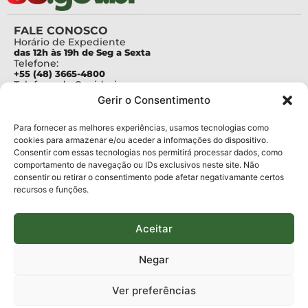
FALE CONOSCO
Horário de Expediente
das 12h às 19h de Seg a Sexta
Telefone:
+55 (48) 3665-4800
Telefone da Ouvidoria
0800-6448500
Gerir o Consentimento
E-mails:
protocolo@fapesc.sc.gov.br
Para assuntos relacionados à Pesquisa
Para fornecer as melhores experiências, usamos tecnologias como
pesquisa@fapesc.sc.gov.br
cookies para armazenar e/ou aceder a informações do dispositivo.
Para assuntos relacionados à Inovação
Consentir com essas tecnologias nos permitirá processar dados, como
inovacao@fapesc.sc.gov.br
comportamento de navegação ou IDs exclusivos neste site. Não
Para assuntos relacionados à Bolsas
consentir ou retirar o consentimento pode afetar negativamante certos
bolsas@fapesc.sc.gov.br
recursos e funções.
Para assuntos relacionados à Prestação de Contas
prestacaodecontas@fapesc.sc.gov.br
Para assuntos relacionados à Plataforma
plataforma@fapesc.sc.gov.br
Aceitar
Encarregado de dados
Jair Artur da Silva dpo@fapesc.sc.gov.br 3665-4831
Negar
ENDEREÇO
ParqTec Alfa – Rodovia José Carlos Daux, 600 (SC-401),
Ver preferências
km 01, Módulo 12A, Edifício Fapesc / Celta, 5° andar
Bairro