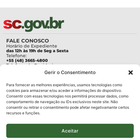
FALE CONOSCO
Horário de Expediente
das 12h às 19h de Seg a Sexta
Telefone:
+55 (48) 3665-4800
Telefone da Ouvidoria
0800-6448500
Gerir o Consentimento
E-mails:
protocolo@fapesc.sc.gov.br
Para assuntos relacionados à Pesquisa
Para fornecer as melhores experiências, usamos tecnologias como
pesquisa@fapesc.sc.gov.br
cookies para armazenar e/ou aceder a informações do dispositivo.
Para assuntos relacionados à Inovação
Consentir com essas tecnologias nos permitirá processar dados, como
inovacao@fapesc.sc.gov.br
comportamento de navegação ou IDs exclusivos neste site. Não
Para assuntos relacionados à Bolsas
consentir ou retirar o consentimento pode afetar negativamante certos
bolsas@fapesc.sc.gov.br
recursos e funções.
Para assuntos relacionados à Prestação de Contas
prestacaodecontas@fapesc.sc.gov.br
Para assuntos relacionados à Plataforma
plataforma@fapesc.sc.gov.br
Aceitar
Encarregado de dados
Jair Artur da Silva dpo@fapesc.sc.gov.br 3665-4831