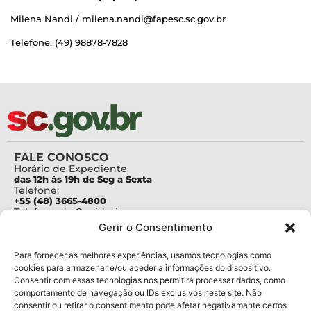
Milena Nandi / milena.nandi@fapesc.sc.gov.br
Telefone: (49) 98878-7828
FALE CONOSCO
Horário de Expediente
das 12h às 19h de Seg a Sexta
Telefone:
+55 (48) 3665-4800
Telefone da Ouvidoria
0800-6448500
Gerir o Consentimento
E-mails:
protocolo@fapesc.sc.gov.br
Para assuntos relacionados à Pesquisa
Para fornecer as melhores experiências, usamos tecnologias como
pesquisa@fapesc.sc.gov.br
cookies para armazenar e/ou aceder a informações do dispositivo.
Para assuntos relacionados à Inovação
Consentir com essas tecnologias nos permitirá processar dados, como
inovacao@fapesc.sc.gov.br
comportamento de navegação ou IDs exclusivos neste site. Não
Para assuntos relacionados à Bolsas
consentir ou retirar o consentimento pode afetar negativamante certos
bolsas@fapesc.sc.gov.br