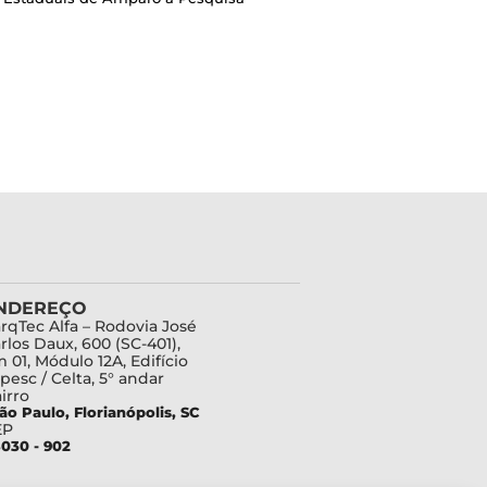
NDEREÇO
rqTec Alfa – Rodovia José
rlos Daux, 600 (SC-401),
 01, Módulo 12A, Edifício
pesc / Celta, 5° andar
irro
ão Paulo, Florianópolis, SC
EP
030 - 902