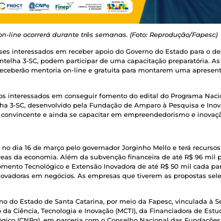
on-line ocorrerá durante três semanas. (Foto: Reprodução/Fapesc)
s interessados em receber apoio do Governo do Estado para o des
elha 3-SC, podem participar de uma capacitação preparatória. As i
s receberão mentoria on-line e gratuita para montarem uma apresen
r os interessados em conseguir fomento do edital do Programa Naci
a 3-SC, desenvolvido pela Fundação de Amparo à Pesquisa e Inov
e convincente e ainda se capacitar em empreendedorismo e inovaçã
 no dia 16 de março pelo governador Jorginho Mello e terá recurso
reas da economia. Além da subvenção financeira de até R$ 96 mil p
Fomento Tecnológico e Extensão Inovadora de até R$ 50 mil cada pa
 inovadoras em negócios. As empresas que tiverem as propostas se
o do Estado de Santa Catarina, por meio da Fapesc, vinculada à Se
io da Ciência, Tecnologia e Inovação (MCTI), da Financiadora de Estu
lógico (CNPq), em parceria com o Conselho Nacional das Fundaçõe