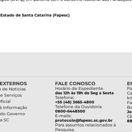
Estado de Santa Catarina (Fapesc)
 EXTERNOS
FALE CONOSCO
E
Horário de Expediente
Pa
 de Notícias
das 12h às 19h de Seg a Sexta
Ca
de Serviços
Telefone:
km
ficial
+55 (48) 3665-4800
Fa
Telefone da Ouvidoria
Ba
à Informação
0800-6448500
Jo
 do Governo
E-mails:
C
a SC
protocolo@fapesc.sc.gov.br
88
Para assuntos relacionados à
Pesquisa