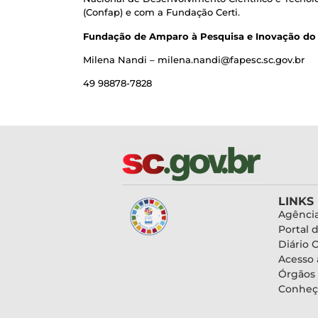
(Confap) e com a Fundação Certi.
Fundação de Amparo à Pesquisa e Inovação do 
Milena Nandi – milena.nandi@fapesc.sc.gov.br
49 98878-7828
LINKS
Agência
Portal 
Diário O
Acesso 
Órgãos
Conheç