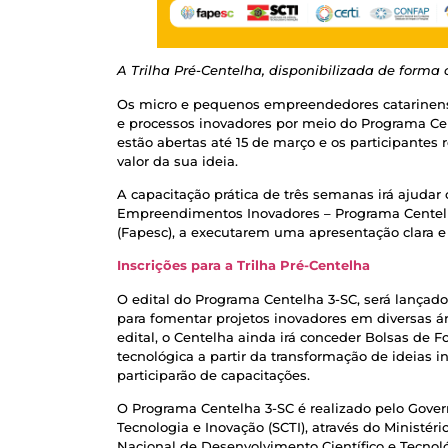
A Trilha Pré-Centelha, disponibilizada de forma 
Os micro e pequenos empreendedores catarinense
e processos inovadores por meio do Programa Cent
estão abertas até 15 de março e os participante
valor da sua ideia.
A capacitação prática de três semanas irá ajuda
Empreendimentos Inovadores – Programa Centelh
(Fapesc), a executarem uma apresentação clara 
Inscrições para a Trilha Pré-Centelha
O edital do Programa Centelha 3-SC, será lançado
para fomentar projetos inovadores em diversas á
edital, o Centelha ainda irá conceder Bolsas de 
tecnológica a partir da transformação de ideias
participarão de capacitações.
O Programa Centelha 3-SC é realizado pelo Govern
Tecnologia e Inovação (SCTI), através do Ministér
Nacional de Desenvolvimento Científico e Tecno