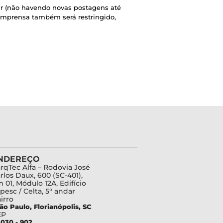
o ar (não havendo novas postagens até
 imprensa também será restringido,
NDEREÇO
rqTec Alfa – Rodovia José
rlos Daux, 600 (SC-401),
 01, Módulo 12A, Edifício
pesc / Celta, 5° andar
irro
ão Paulo, Florianópolis, SC
EP
030 - 902