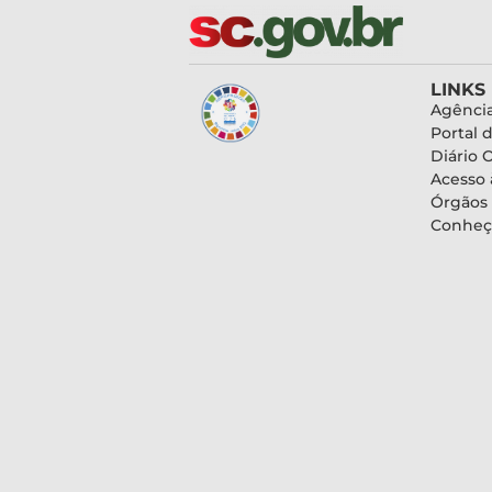
LINKS
Agência
Portal 
Diário O
Acesso 
Órgãos
Conheç