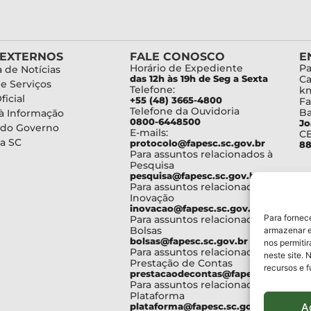
 EXTERNOS
FALE CONOSCO
E
Horário de Expediente
Pa
 de Notícias
das 12h às 19h de Seg a Sexta
Ca
de Serviços
Telefone:
km
ficial
+55 (48) 3665-4800
Fa
Telefone da Ouvidoria
Ba
à Informação
0800-6448500
Jo
 do Governo
E-mails:
C
a SC
protocolo@fapesc.sc.gov.br
88
Para assuntos relacionados à
Pesquisa
pesquisa@fapesc.sc.gov.br
Para assuntos relacionados à
Inovação
inovacao@fapesc.sc.gov.br
Para fornec
Para assuntos relacionados à
Bolsas
armazenar e
bolsas@fapesc.sc.gov.br
nos permiti
Para assuntos relacionados à
neste site. 
Prestação de Contas
recursos e 
prestacaodecontas@fapesc.sc.gov.br
Para assuntos relacionados à
Plataforma
A
plataforma@fapesc.sc.gov.br