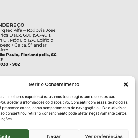
NDEREÇO
rqTec Alfa – Rodovia José
rlos Daux, 600 (SC-401),
 01, Módulo 12A, Edifício
pesc / Celta, 5° andar
irro
ão Paulo, Florianópolis, SC
EP
030 - 902
Gerir o Consentimento
er as melhores experiências, usamos tecnologias como cookies para
/ou aceder a informações do dispositivo. Consentir com essas tecnologias
rá processar dados, como comportamento de navegação ou IDs exclusivos
Não consentir ou retirar o consentimento pode afetar negativamante certos
funções.
ceitar
Negar
Ver preferências