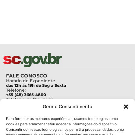
FALE CONOSCO
Horário de Expediente
das 12h às 19h de Seg a Sexta
Telefone:
+55 (48) 3665-4800
Telefone da Ouvidoria
0800-6448500
Gerir o Consentimento
E-mails:
protocolo@fapesc.sc.gov.br
Para assuntos relacionados à Pesquisa
Para fornecer as melhores experiências, usamos tecnologias como
pesquisa@fapesc.sc.gov.br
cookies para armazenar e/ou aceder a informações do dispositivo.
Para assuntos relacionados à Inovação
Consentir com essas tecnologias nos permitirá processar dados, como
inovacao@fapesc.sc.gov.br
comportamento de navegação ou IDs exclusivos neste site. Não