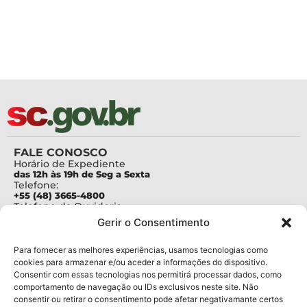
FALE CONOSCO
Horário de Expediente
das 12h às 19h de Seg a Sexta
Telefone:
+55 (48) 3665-4800
Telefone da Ouvidoria
0800-6448500
Gerir o Consentimento
E-mails:
protocolo@fapesc.sc.gov.br
Para assuntos relacionados à Pesquisa
Para fornecer as melhores experiências, usamos tecnologias como
pesquisa@fapesc.sc.gov.br
cookies para armazenar e/ou aceder a informações do dispositivo.
Para assuntos relacionados à Inovação
Consentir com essas tecnologias nos permitirá processar dados, como
inovacao@fapesc.sc.gov.br
comportamento de navegação ou IDs exclusivos neste site. Não
Para assuntos relacionados à Bolsas
consentir ou retirar o consentimento pode afetar negativamante certos
bolsas@fapesc.sc.gov.br