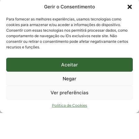
0800-6448500
Gerir o Consentimento
E-mails:
protocolo@fapesc.sc.gov.br
Para assuntos relacionados à Pesquisa
Para fornecer as melhores experiências, usamos tecnologias como
pesquisa@fapesc.sc.gov.br
cookies para armazenar e/ou aceder a informações do dispositivo.
Para assuntos relacionados à Inovação
Consentir com essas tecnologias nos permitirá processar dados, como
inovacao@fapesc.sc.gov.br
comportamento de navegação ou IDs exclusivos neste site. Não
Para assuntos relacionados à Bolsas
consentir ou retirar o consentimento pode afetar negativamante certos
bolsas@fapesc.sc.gov.br
recursos e funções.
Para assuntos relacionados à Prestação de Contas
prestacaodecontas@fapesc.sc.gov.br
Para assuntos relacionados à Plataforma
plataforma@fapesc.sc.gov.br
Aceitar
Encarregado de dados
Jair Artur da Silva dpo@fapesc.sc.gov.br 3665-4831
Negar
ENDEREÇO
ParqTec Alfa – Rodovia José Carlos Daux, 600 (SC-401),
Ver preferências
km 01, Módulo 12A, Edifício Fapesc / Celta, 5° andar
Bairro
João Paulo, Florianópolis, SC
Política de Cookies
CEP
88030 - 902
Política de privacidade