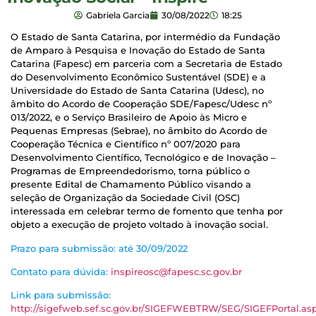
Gabriela Garcia
30/08/2022
18:25
O Estado de Santa Catarina, por intermédio da Fundação
de Amparo à Pesquisa e Inovação do Estado de Santa
Catarina (Fapesc) em parceria com a Secretaria de Estado
do Desenvolvimento Econômico Sustentável (SDE) e a
Universidade do Estado de Santa Catarina (Udesc), no
âmbito do Acordo de Cooperação SDE/Fapesc/Udesc nº
013/2022, e o Serviço Brasileiro de Apoio às Micro e
Pequenas Empresas (Sebrae), no âmbito do Acordo de
Cooperação Técnica e Científico nº 007/2020 para
Desenvolvimento Científico, Tecnológico e de Inovação –
Programas de Empreendedorismo, torna público o
presente Edital de Chamamento Público visando a
seleção de Organização da Sociedade Civil (OSC)
interessada em celebrar termo de fomento que tenha por
objeto a execução de projeto voltado à inovação social.
Prazo para submissão: até 30/09/2022
Contato para dúvida:
inspireosc@fapesc.sc.gov.br
Link para submissão:
http://sigefweb.sef.sc.gov.br/SIGEFWEBTRW/SEG/SIGEFPortal.as