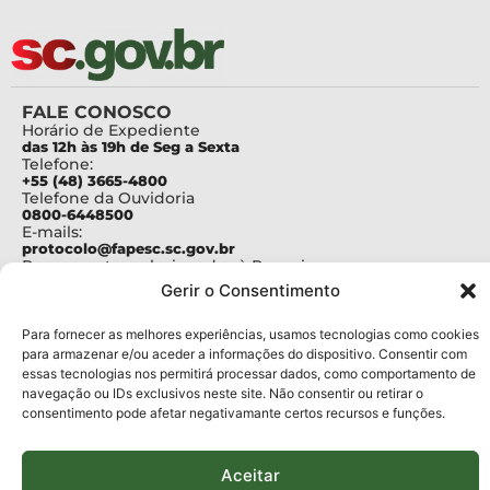
FALE CONOSCO
Horário de Expediente
das 12h às 19h de Seg a Sexta
Telefone:
+55 (48) 3665-4800
Telefone da Ouvidoria
0800-6448500
E-mails:
protocolo@fapesc.sc.gov.br
Para assuntos relacionados à Pesquisa
pesquisa@fapesc.sc.gov.br
Gerir o Consentimento
Para assuntos relacionados à Inovação
inovacao@fapesc.sc.gov.br
Para assuntos relacionados à Bolsas
Para fornecer as melhores experiências, usamos tecnologias como cookies
bolsas@fapesc.sc.gov.br
para armazenar e/ou aceder a informações do dispositivo. Consentir com
Para assuntos relacionados à Prestação de Contas
essas tecnologias nos permitirá processar dados, como comportamento de
prestacaodecontas@fapesc.sc.gov.br
navegação ou IDs exclusivos neste site. Não consentir ou retirar o
Para assuntos relacionados à Plataforma
consentimento pode afetar negativamante certos recursos e funções.
plataforma@fapesc.sc.gov.br
Encarregado de dados
Jair Artur da Silva dpo@fapesc.sc.gov.br 3665-4831
Aceitar