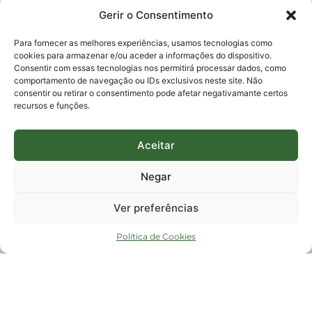
0800-6448500
Gerir o Consentimento
E-mails:
protocolo@fapesc.sc.gov.br
Para assuntos relacionados à Pesquisa
Para fornecer as melhores experiências, usamos tecnologias como
pesquisa@fapesc.sc.gov.br
cookies para armazenar e/ou aceder a informações do dispositivo.
Para assuntos relacionados à Inovação
Consentir com essas tecnologias nos permitirá processar dados, como
inovacao@fapesc.sc.gov.br
comportamento de navegação ou IDs exclusivos neste site. Não
Para assuntos relacionados à Bolsas
consentir ou retirar o consentimento pode afetar negativamante certos
bolsas@fapesc.sc.gov.br
recursos e funções.
Para assuntos relacionados à Prestação de Contas
prestacaodecontas@fapesc.sc.gov.br
Para assuntos relacionados à Plataforma
plataforma@fapesc.sc.gov.br
Aceitar
Encarregado de dados
Jair Artur da Silva dpo@fapesc.sc.gov.br 3665-4831
Negar
ENDEREÇO
ParqTec Alfa – Rodovia José Carlos Daux, 600 (SC-401),
Ver preferências
km 01, Módulo 12A, Edifício Fapesc / Celta, 5° andar
Bairro
João Paulo, Florianópolis, SC
Política de Cookies
CEP
88030 - 902
Política de privacidade