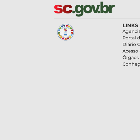
LINKS
Agência
Portal 
Diário O
Acesso 
Órgãos
Conheç