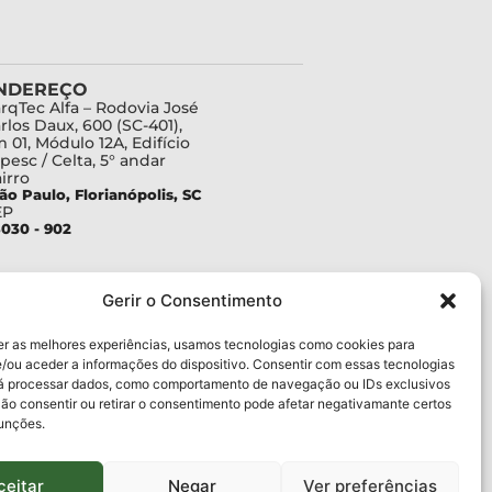
NDEREÇO
rqTec Alfa – Rodovia José
rlos Daux, 600 (SC-401),
 01, Módulo 12A, Edifício
pesc / Celta, 5° andar
irro
ão Paulo, Florianópolis, SC
EP
030 - 902
Gerir o Consentimento
er as melhores experiências, usamos tecnologias como cookies para
/ou aceder a informações do dispositivo. Consentir com essas tecnologias
rá processar dados, como comportamento de navegação ou IDs exclusivos
Não consentir ou retirar o consentimento pode afetar negativamante certos
funções.
ceitar
Negar
Ver preferências