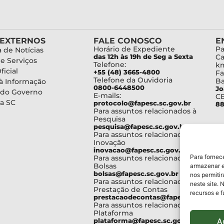
 EXTERNOS
FALE CONOSCO
E
Horário de Expediente
Pa
 de Notícias
das 12h às 19h de Seg a Sexta
Ca
de Serviços
Telefone:
km
ficial
+55 (48) 3665-4800
Fa
Telefone da Ouvidoria
Ba
à Informação
0800-6448500
Jo
 do Governo
E-mails:
C
a SC
protocolo@fapesc.sc.gov.br
88
Para assuntos relacionados à
Pesquisa
pesquisa@fapesc.sc.gov.br
Para assuntos relacionados à
Inovação
inovacao@fapesc.sc.gov.br
Para fornec
Para assuntos relacionados à
Bolsas
armazenar e
bolsas@fapesc.sc.gov.br
nos permiti
Para assuntos relacionados à
neste site. 
Prestação de Contas
recursos e 
prestacaodecontas@fapesc.sc.gov.br
Para assuntos relacionados à
Plataforma
A
plataforma@fapesc.sc.gov.br