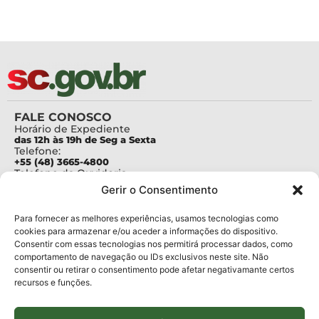
FALE CONOSCO
Horário de Expediente
das 12h às 19h de Seg a Sexta
Telefone:
+55 (48) 3665-4800
Telefone da Ouvidoria
0800-6448500
Gerir o Consentimento
E-mails:
protocolo@fapesc.sc.gov.br
Para assuntos relacionados à Pesquisa
Para fornecer as melhores experiências, usamos tecnologias como
pesquisa@fapesc.sc.gov.br
cookies para armazenar e/ou aceder a informações do dispositivo.
Para assuntos relacionados à Inovação
Consentir com essas tecnologias nos permitirá processar dados, como
inovacao@fapesc.sc.gov.br
comportamento de navegação ou IDs exclusivos neste site. Não
Para assuntos relacionados à Bolsas
consentir ou retirar o consentimento pode afetar negativamante certos
bolsas@fapesc.sc.gov.br
recursos e funções.
Para assuntos relacionados à Prestação de Contas
prestacaodecontas@fapesc.sc.gov.br
Para assuntos relacionados à Plataforma
plataforma@fapesc.sc.gov.br