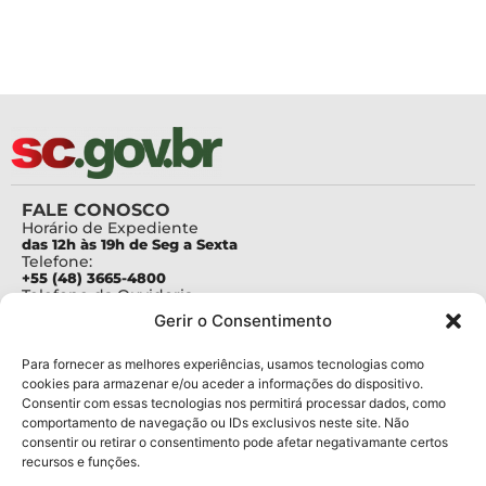
FALE CONOSCO
Horário de Expediente
das 12h às 19h de Seg a Sexta
Telefone:
+55 (48) 3665-4800
Telefone da Ouvidoria
0800-6448500
Gerir o Consentimento
E-mails:
protocolo@fapesc.sc.gov.br
Para assuntos relacionados à Pesquisa
Para fornecer as melhores experiências, usamos tecnologias como
pesquisa@fapesc.sc.gov.br
cookies para armazenar e/ou aceder a informações do dispositivo.
Para assuntos relacionados à Inovação
Consentir com essas tecnologias nos permitirá processar dados, como
inovacao@fapesc.sc.gov.br
comportamento de navegação ou IDs exclusivos neste site. Não
Para assuntos relacionados à Bolsas
consentir ou retirar o consentimento pode afetar negativamante certos
bolsas@fapesc.sc.gov.br
recursos e funções.
Para assuntos relacionados à Prestação de Contas
prestacaodecontas@fapesc.sc.gov.br