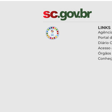
LINKS
Agência
Portal 
Diário O
Acesso 
Órgãos
Conheç