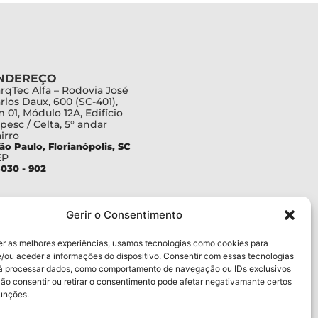
NDEREÇO
rqTec Alfa – Rodovia José
rlos Daux, 600 (SC-401),
 01, Módulo 12A, Edifício
pesc / Celta, 5° andar
irro
ão Paulo, Florianópolis, SC
EP
030 - 902
Gerir o Consentimento
er as melhores experiências, usamos tecnologias como cookies para
/ou aceder a informações do dispositivo. Consentir com essas tecnologias
rá processar dados, como comportamento de navegação ou IDs exclusivos
Não consentir ou retirar o consentimento pode afetar negativamante certos
funções.