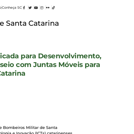
o
Conheça SC
e Santa Catarina
licada para Desenvolvimento,
sseio com Juntas Móveis para
atarina
e Bombeiros Militar de Santa
logia e Inovação (ICTs) catarinenses