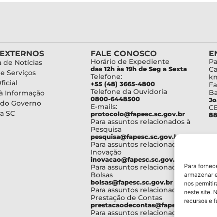
 EXTERNOS
FALE CONOSCO
E
Horário de Expediente
Pa
 de Notícias
das 12h às 19h de Seg a Sexta
Ca
de Serviços
Telefone:
km
ficial
+55 (48) 3665-4800
Fa
Telefone da Ouvidoria
Ba
à Informação
0800-6448500
Jo
 do Governo
E-mails:
C
a SC
protocolo@fapesc.sc.gov.br
88
Para assuntos relacionados à
Pesquisa
pesquisa@fapesc.sc.gov.br
Para assuntos relacionados à
Inovação
inovacao@fapesc.sc.gov.br
Para fornec
Para assuntos relacionados à
Bolsas
armazenar e
bolsas@fapesc.sc.gov.br
nos permiti
Para assuntos relacionados à
neste site. 
Prestação de Contas
recursos e 
prestacaodecontas@fapesc.sc.gov.br
Para assuntos relacionados à