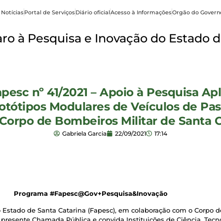
 Notícias
Portal de Serviços
Diário oficial
Acesso à Informações
Orgão do Govern
o à Pesquisa e Inovação do Estado d
pesc nº 41/2021 – Apoio à Pesquisa Ap
otótipos Modulares de Veículos de Pa
Corpo de Bombeiros Militar de Santa C
Gabriela Garcia
22/09/2021
17:14
Programa #Fapesc@Gov+Pesquisa&Inovação
Estado de Santa Catarina (Fapesc), em colaboração com o Corpo d
presente Chamada Pública e convida Instituições de Ciência, Tecno